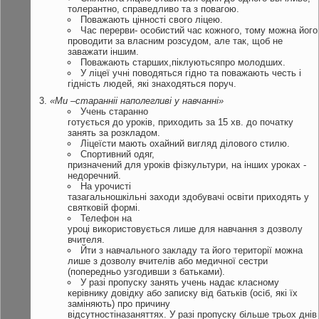
толерантно, справедливо та з повагою.
Поважають цінності свого ліцею.
Час перерви- особистий час кожного, тому можна його
проводити за власним розсудом, але так, щоб не
заважати іншим.
Поважають старших,піклуютьсяпро молодших.
У ліцеї учні поводяться гідно та поважають честь і
гідність людей, які знаходяться поруч.
«Ми –
старанні
і
наполегливі
у
навчанні»
Учень старанно
готується до уроків, приходить за 15 хв. до початку
занять за розкладом.
Ліцеїсти мають охайний вигляд ділового стилю.
Спортивний одяг,
призначений для уроків фізкультури, на інших уроках -
недоречний.
На урочисті
тазагальношкільні заходи здобувачі освіти приходять у
святковій формі.
Телефон на
уроці використовується лише для навчання з дозволу
вчителя.
Йти з навчального закладу та його території можна
лише з дозволу вчителів або медичної сестри
(попередньо узгодивши з батьками).
У разі пропуску занять учень надає класному
керівнику довідку або записку від батьків (осіб, які їх
заміняють) про причину
відсутностіназаняттях. У разі пропуску більше трьох днів