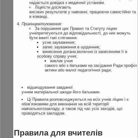
надається довідка з медичної установи.
Ліцеїсти досягають
високих результатів у навчанні, працюючи самостійно та
в команді.
Прикінцеві
положення:
За порушення цих Правил та Статуту ліцею
учніпритягуються до відповідальності, до них можуть
бути вжиті такі стягнення:
усне зауваження;
запис зауваження в щоденник;
винесення догани,включно із занесенням її в
особову справу учня;
виклик учня
самого або з батьками на засідання Ради профіл
актики або малої педагогічної ради;
відшкодування завданої
учнем матеріальної шкоди його батьками.
Ці Правила розповсюджуються на всіх учнів ліцею і є
обов’язковими для виконання на всій території
навчальногозакладу, а також під час усіх заходів, що
проводяться закладом.
Правила
для
вчителів