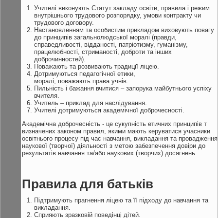
Учителі виконують Статут закладу освіти, правила і режим
внутрішнього трудового розпорядку, умови контракту чи
трудового договору.
Настановленням та особистим прикладом виховують повагу
до принципів загальнолюдської моралі (правди,
справедливості, відданості, патріотизму, гуманізму,
працелюбності, стриманості, доброти та інших
доброчинностей).
Поважають та розвивають традиції ліцею.
Дотримуються педагогічної етики,
моралі, поважають права учнів.
Пильність і бажання вчитися – запорука майбутнього успіху
вчителя.
Учитель – приклад для наслідування.
Учителі дотримуються академічної доброчесності.
Академічна доброчесність - це сукупність етичних принципів т
визначених законом правил, якими мають керуватися учасники
освітнього процесу під час навчання, викладання та провадження
наукової (творчої) діяльності з метою забезпечення довіри до
результатів навчання та/або наукових (творчих) досягнень.
Правила
для
батьків
Підтримують прагнення ліцею та її підходу до навчання та
викладання.
Сприяють зразковій поведінці дітей.