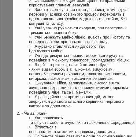
Ознайомлені з місцем розміщення та правилами
користування планами евакуації.
Заняття закінчуються після дзвоника, тому під час
перерви учасники освітнього процесу переходять з
одного навчального кабінету до іншого спокійно, без
метушні та галасу.
Учні уважно рухаються сходами, при пересуванні
тримаються правого боку.
Учні бережуть майно ліцею, дбають про чистоту та
порядок на території навчального закладу.
Акуратно ставляться як до свого, так
і до чужого майна.
Учні дотримуються правил дорожнього руху та
поведінки в міському транспорті, громадських місцях.
Ліцей – територія, на якій не місце будь
- яким видам зброї, в т. ч. ножам, вибуховим,
вогненебезпечним речовинам, алкогольним напоям,
цигаркам, наркотикам, токсичним речовинам.
Цькування, бійки, залякування, лихослів’я та
знущання над людиною є неприпустимими формами
поведінки у ліцеї та за її межами.
У разі здійснення протиправних дій, можна
звернутися до свого класного керівника, чергового
вчителя за допомогою.
«Ми
ввічливі»
Учн поважають
та цінують себе, оточуючих та навколишнє середовище.
Вітаються з
персоналом, вчителями та іншими дорослими.
Спільнота ліцею ставиться один до одного ввічливо,