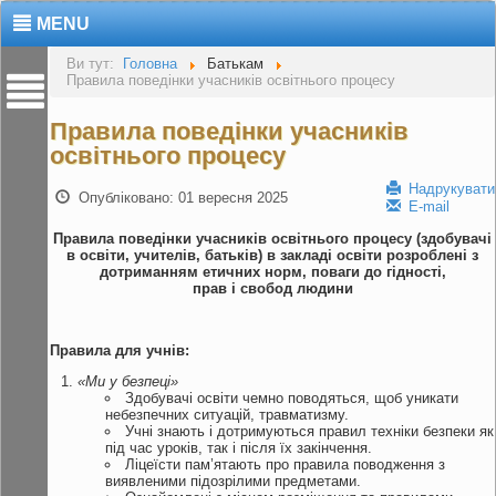
MENU
Ви тут:
Головна
Батькам
Правила поведінки учасників освітнього процесу
Правила поведінки учасників
освітнього процесу
Надрукувати
Опубліковано: 01 вересня 2025
E-mail
Правила
поведінки
учасників
освітнього
процесу
(здобувачі
в освіти, учителів, батьків) в закладі освіти розроблені з
дотриманням етичних
норм, поваги
до
гідності,
прав
і
свобод
людини
Правила
для
учнів:
«Ми у
безпеці»
Здобувачі освіти чемно поводяться, щоб уникати
небезпечних ситуацій, травматизму.
Учні знають і дотримуються правил техніки безпеки як
під час уроків, так і після їх закінчення.
Ліцеїсти пам’ятають про правила поводження з
виявленими підозрілими предметами.