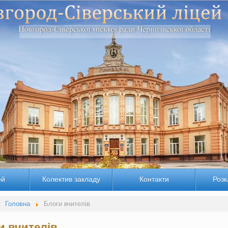
ей
Колектив закладу
Контакти
Розк
:
Головна
Блоги вчителів
и вчителів