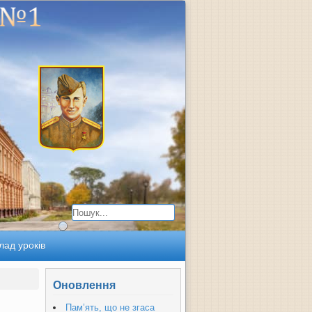
лад уроків
Оновлення
Пам’ять, що не згаса