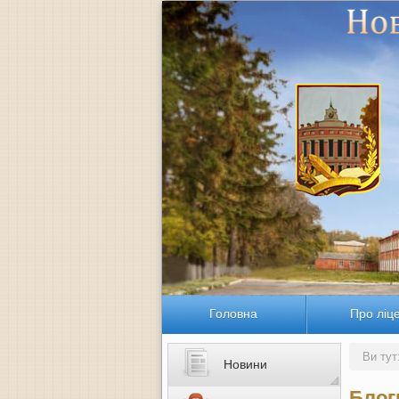
Головна
Про ліц
Ви тут
Новини
Блог