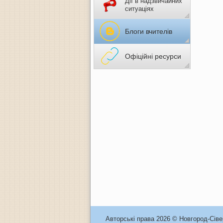
Дії в надзвичайних
НАСИЛЬСТВО
ситуаціях
Блоги вчителів
Офіційні ресурси
Авторські права 2026 © Новгород-Сів