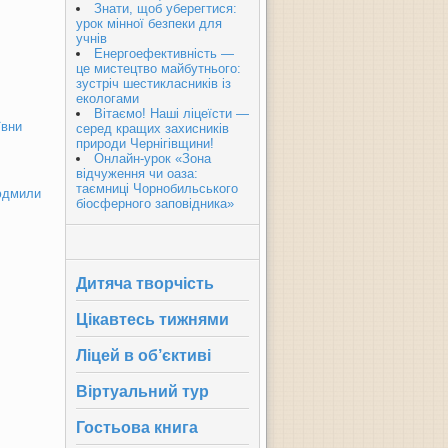
Знати, щоб уберегтися:
урок мінної безпеки для
учнів
Енергоефективність —
це мистецтво майбутнього:
зустріч шестикласників із
екологами
Вітаємо! Наші ліцеїсти —
ївни
серед кращих захисників
природи Чернігівщини!
Онлайн-урок «Зона
відчуження чи оаза:
таємниці Чорнобильського
Людмили
біосферного заповідника»
Дитяча творчість
Цікавтесь тижнями
Ліцей в об’єктиві
Віртуальний тур
Гостьова книга