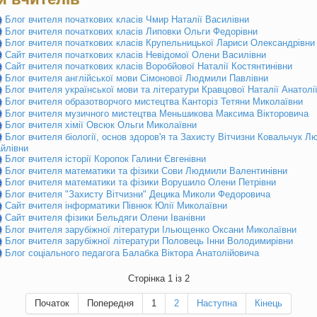
Блог вчителя початкових класів Чмир Наталії Василівни
Блог вчителя початкових класів Липовки Ольги Федорівни
Блог вчителя початкових класів Крупельницької Лариси Олександрівни
Сайт вчителя початкових класів Невідомої Олени Василівни
Сайт вчителя початкових класів Воробйової Наталії Костянтинівни
Блог вчителя англійської мови Сімонової Людмили Павлівни
Блог вчителя української мови та літератури Кравцової Наталії Анатолі
Блог вчителя образотворчого мистецтва Канторіз Тетяни Миколаївни
Блог вчителя музичного мистецтва Меньшикова Максима Вікторовича
Блог вчителя хімії Овсюк Ольги Миколаївни
Блог вчителя біології, основ здоров'я та Захисту Вітчизни Ковальчук 
йлівни
Блог вчителя історії Коропок Галини Євгенівни
Блог вчителя математики та фізики Сови Людмили Валентинівни
Блог вчителя математики та фізики Ворушило Олени Петрівни
Блог вчителя "Захисту Вітчизни" Децика Миколи Федоровича
Сайт вчителя інформатики Півнюк Юлії Миколаївни
Сайт вчителя фізики Бельдяги Олени Іванівни
Блог вчителя зарубіжної літератури Ільющенко Оксани Миколаївни
Блог вчителя зарубіжної літератури Половець Інни Володимирівни
Блог соціального педагога Балабка Віктора Анатолійовича
Сторінка 1 із 2
Початок
Попередня
1
2
Наступна
Кінець