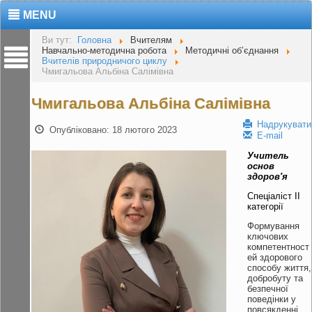
MENU
Ви тут:
Головна
Вчителям
Навчально-методична робота
Методичні об’єднання
Вчителів природничого циклу
Чмигальова Альбіна Салімівна
Чмигальова Альбіна Салімівна
Надрукувати
Опубліковано: 18 лютого 2023
E-mail
Учитель
основ
здоров′я
Спеціаліст ІІ
категорії
Формування
ключових
компетентност
ей здорового
способу життя,
добробуту та
безпечної
поведінки у
повсякденні