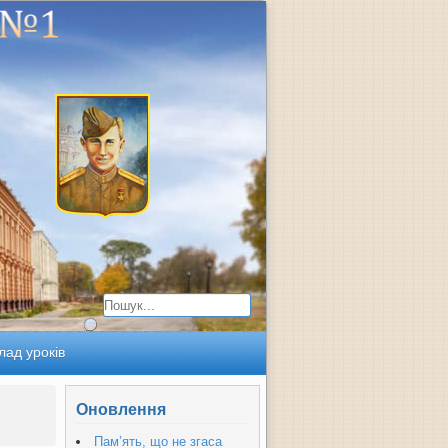
лад уроків
Оновлення
Пам’ять, що не згаса