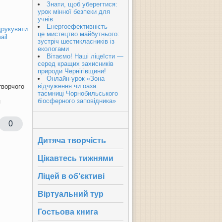
Знати, щоб уберегтися:
урок мінної безпеки для
учнів
Енергоефективність —
рукувати
це мистецтво майбутнього:
ail
зустріч шестикласників із
екологами
Вітаємо! Наші ліцеїсти —
серед кращих захисників
природи Чернігівщини!
Онлайн-урок «Зона
відчуження чи оаза:
творчого
таємниці Чорнобильського
біосферного заповідника»
я
0
Дитяча творчість
Цікавтесь тижнями
Ліцей в об’єктиві
Віртуальний тур
Гостьова книга