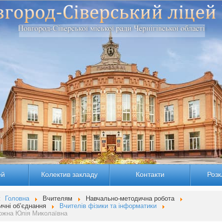
ей
Колектив закладу
Контакти
Розк
:
Головна
Вчителям
Навчально-методична робота
ичні об’єднання
Вчителів фізики та інформатики
ожна Юлія Миколаївна