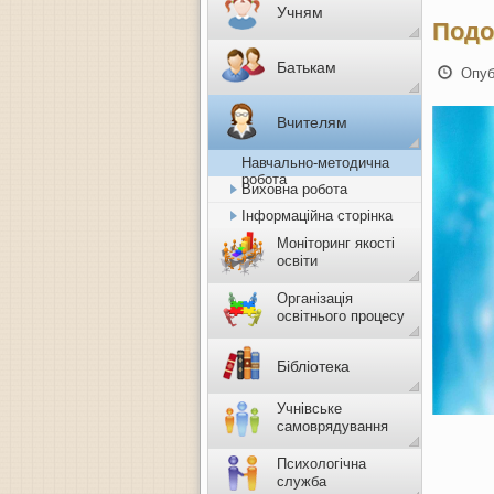
Учням
Подо
Батькам
Опуб
Вчителям
Навчально-методична
робота
Виховна робота
Інформаційна сторінка
Моніторинг якості
освіти
Організація
освітнього процесу
Бібліотека
Учнівське
самоврядування
Психологічна
служба