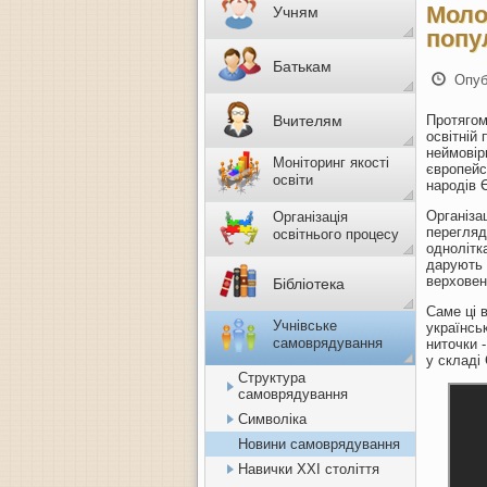
Моло
Учням
попу
Батькам
Опуб
Вчителям
Протягом
освітній 
неймовір
Моніторинг якості
європейс
освіти
народів 
Організа
Організація
перегляд
освітнього процесу
однолітк
дарують 
верховен
Бібліотека
Саме ці 
Учнівське
українсь
самоврядування
ниточки -
у складі 
Структура
самоврядування
Символіка
Новини самоврядування
Навички ХХІ століття