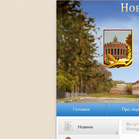
Головна
Про ліц
Ви тут
Новини
Молоді