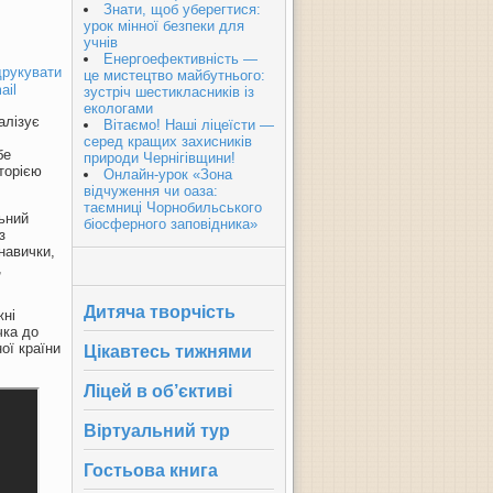
Знати, щоб уберегтися:
урок мінної безпеки для
учнів
Енергоефективність —
рукувати
це мистецтво майбутнього:
ail
зустріч шестикласників із
екологами
алізує
Вітаємо! Наші ліцеїсти —
серед кращих захисників
бе
природи Чернігівщини!
торією
Онлайн-урок «Зона
відчуження чи оаза:
таємниці Чорнобильського
льний
біосферного заповідника»
з
навички,
,
Дитяча творчість
жні
чка до
ної країни
Цікавтесь тижнями
Ліцей в об’єктиві
Віртуальний тур
Гостьова книга