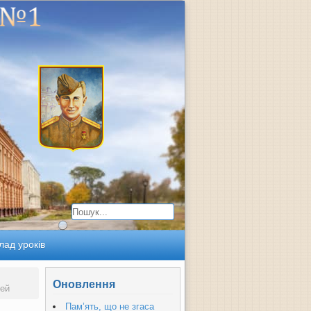
лад уроків
Оновлення
тей
Пам’ять, що не згаса