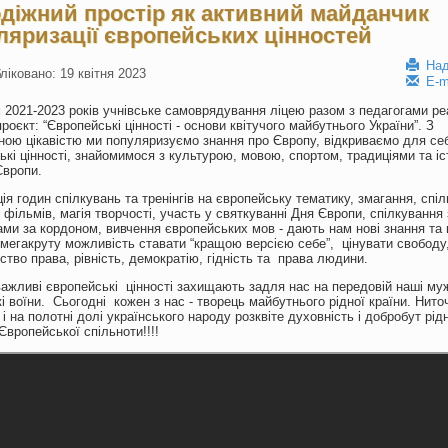
діжний простір як активний майданчик
ляризації європейських цінностей
Над
ліковано: 19 квітня 2023
E-m
 2021-2023 років учнівське самоврядування ліцею разом з педагогами ре
проєкт: “Європейські цінності - основи квітучого майбутнього України”. З
ною цікавістю ми популяризуємо знання про Європу, відкриваємо для се
ькі цінності, знайомимося з культурою, мовою, спортом, традиціями та іс
Європи.
ція годин спілкувань та тренінгів на європейську тематику, змагання, спі
 фільмів, магія творчості, участь у святкуванні Дня Європи, спілкування 
ами за кордоном, вивчення європейських мов - дають нам нові знання та 
мегакруту можливість ставати “кращою версією себе”, цінувати свободу
ство права, рівність, демократію, гідність та права людини.
важливі європейські цінності захищають задля нас на передовій наші му
кі воїни. Сьогодні кожен з нас - творець майбутнього рідної країни. Нито
 і на полотні долі українського народу розквіте духовність і добробут рід
Європейської спільноти!!!!