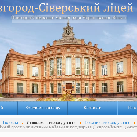
ей
Колектив закладу
Контакти
Розк
:
Головна
Учнівське самоврядування
Новини самоврядування
жний простір як активний майданчик популяризації європейських ціннос