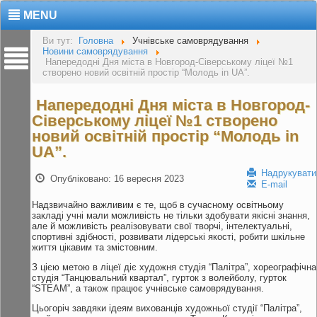
MENU
Ви тут:
Головна
Учнівське самоврядування
Новини самоврядування
Напередодні Дня міста в Новгород-Сіверському ліцеї №1
створено новий освітній простір “Молодь in UA”.
Напередодні Дня міста в Новгород-
Сіверському ліцеї №1 створено
новий освітній простір “Молодь in
UA”.
Надрукувати
Опубліковано: 16 вересня 2023
E-mail
Надзвичайно важливим є те, щоб в сучасному освітньому
закладі учні мали можливість не тільки здобувати якісні знання,
але й можливість реалізовувати свої творчі, інтелектуальні,
спортивні здібності, розвивати лідерські якості, робити шкільне
життя цікавим та змістовним.
З цією метою в ліцеї діє художня студія “Палітра”, хореографічна
студія “Танцювальний квартал”, гурток з волейболу, гурток
“STEAM”, а також працює учнівське самоврядування.
Цьогоріч завдяки ідеям вихованців художньої студії “Палітра”,