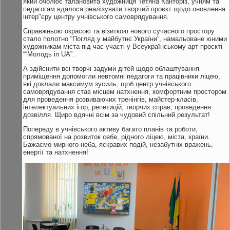
який очолює талановита художниця Тетяна Канторіз, учням та
педагогам вдалося реалізувати творчий проєкт щодо оновлення
інтер"єру центру учнівського самоврядування.
Справжньою окрасою та візиткою нового сучасного простору
стало полотно “Погляд у майбутнє України”, намальоване юними
художникам міста під час участі у Всеукраїнському арт-проєкті
““Молодь in UA”.
А здійснити всі творчі задуми дітей щодо облаштування
приміщення допомогли невтомні педагоги та працівники ліцею,
які доклали максимум зусиль, щоб центр учнівського
самоврядування став місцем натхнення, комфортним простором
для проведення розвиваючих тренінгів, майстер-класів,
інтелектуальних ігор, репетицій, творчих справ, проведення
дозвілля. Щиро вдячні всім за чудовий спільний результат!
Попереду в учнівського активу багато планів та роботи,
спрямованої на розвиток себе, рідного ліцею, міста, країни.
Бажаємо мирного неба, яскравих подій, незабутніх вражень,
енергії та натхнення!