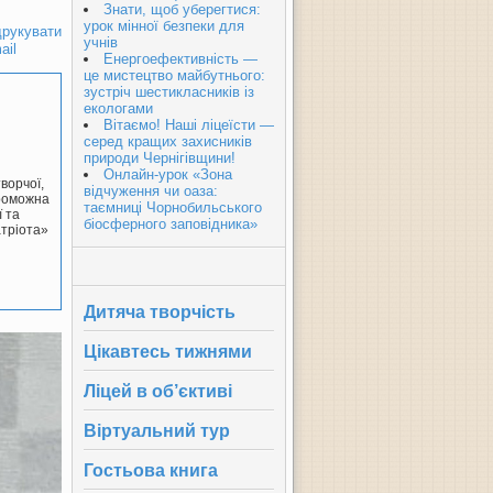
Знати, щоб уберегтися:
урок мінної безпеки для
рукувати
учнів
ail
Енергоефективність —
це мистецтво майбутнього:
зустріч шестикласників із
екологами
Вітаємо! Наші ліцеїсти —
серед кращих захисників
природи Чернігівщини!
Онлайн-урок «Зона
ворчої,
відчуження чи оаза:
проможна
таємниці Чорнобильського
 та
біосферного заповідника»
тріота»
Дитяча творчість
Цікавтесь тижнями
Ліцей в об’єктиві
Віртуальний тур
Гостьова книга