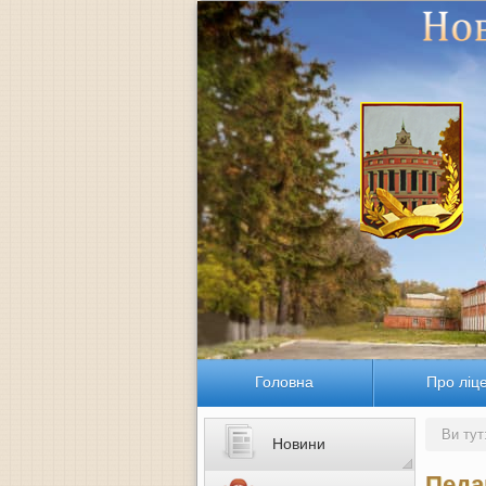
Головна
Про ліц
Ви тут
Новини
Педа