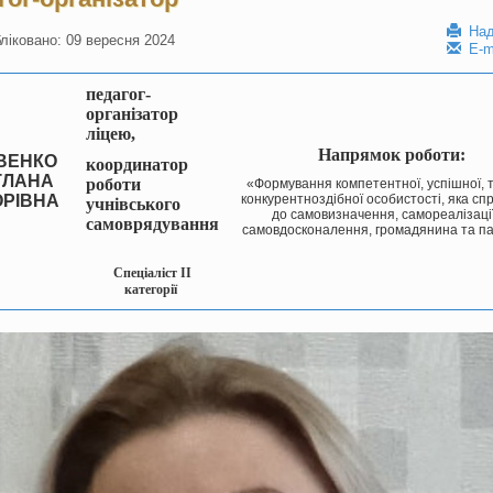
Над
ліковано: 09 вересня 2024
E-m
педагог-
організатор
ліцею,
Напрямок роботи:
ВЕНКО
координатор
ТЛАНА
роботи
«Формування компетентної, успішної, т
ОРІВНА
конкурентноздібної особистості, яка с
учнівського
до самовизначення, самореалізації
самоврядування
самовдосконалення, громадянина та па
Спеціаліст ІІ
категорії