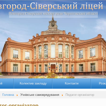
ей
Колектив закладу
Контакти
Розк
:
Головна
Учнівське самоврядування
Педагог-організатор
гог-організатор