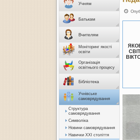
Учням
Опуб
Батькам
Вчителям
ЯКО
Моніторинг якості
СВІ
освіти
ВІКТ
Організація
освітнього процесу
Бібліотека
Учнівське
самоврядування
Структура
самоврядування
Символіка
Новини самоврядування
Навички ХХІ століття