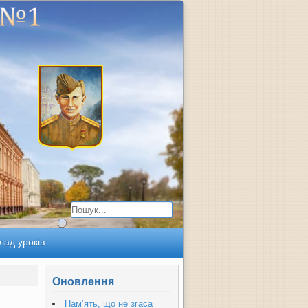
лад уроків
Оновлення
Пам’ять, що не згаса