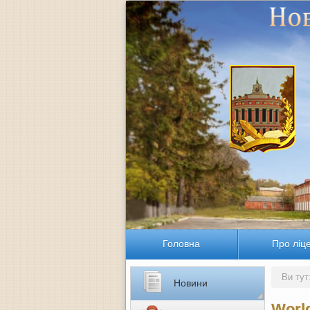
Головна
Про ліц
Ви тут
Новини
Worl