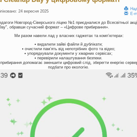
Над
ліковано: 24 вересня 2025
E-m
педагоги Новгород-Сіверського ліцею №1 приєдналися до Всесвітньої акці
Day", обравши сучасний формат – «Цифрове прибирання».
Ми разом навели лад у власних гаджетах та комп’ютерах:
• видалили зайві файли й дублікати;
• очистили пам’ять від непотрібних фото та відео;
• упорядкували документи у хмарних сервісах;
• перевірили налаштування безпеки.
 прибирання допомагає зменшити цифровий слід, зберегти енергію сервер
подбати про екологію.