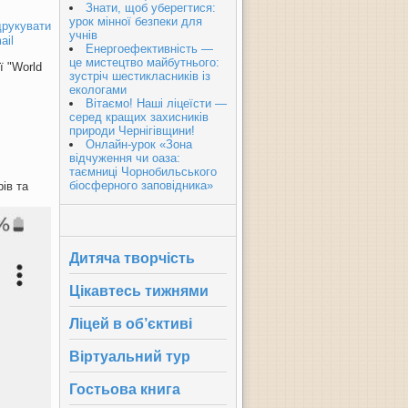
Знати, щоб уберегтися:
урок мінної безпеки для
рукувати
учнів
ail
Енергоефективність —
це мистецтво майбутнього:
ї "World
зустріч шестикласників із
екологами
Вітаємо! Наші ліцеїсти —
серед кращих захисників
природи Чернігівщини!
Онлайн-урок «Зона
відчуження чи оаза:
таємниці Чорнобильського
біосферного заповідника»
ів та
Дитяча творчість
Цікавтесь тижнями
Ліцей в об’єктиві
Віртуальний тур
Гостьова книга