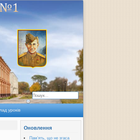
лад уроків
Оновлення
Пам’ять, що не згаса