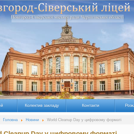
ей
Колектив закладу
Контакти
Розк
:
Головна
Новини
World Cleanup Day у цифровому форматі
d Cleanup Day у цифровому форматі