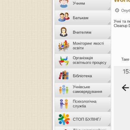
Учням
Опуб
Батькам
Учні та 
Cleanup 
Вчителям
Моніторинг якості
освіти
Організація
Таке
освітнього процесу
Бібліотека
Учнівське
самоврядування
Психологічна
служба
СТОП БУЛІНГ/