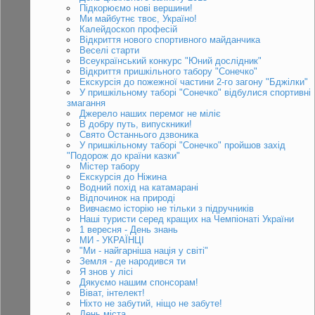
Підкорюємо нові вершини!
Ми майбутнє твоє, Україно!
Калейдоскоп професій
Відкриття нового спортивного майданчика
Веселі старти
Всеукраїнський конкурс "Юний дослідник"
Відкриття пришкільного табору "Сонечко"
Екскурсія до пожежної частини 2-го загону "Бджілки"
У пришкільному таборі "Сонечко" відбулися спортивні
змагання
Джерело наших перемог не міліє
В добру путь, випускники!
Свято Останнього дзвоника
У пришкільному таборі "Сонечко" пройшов захід
"Подорож до країни казки"
Містер табору
Екскурсія до Ніжина
Водний похід на катамарані
Відпочинок на природі
Вивчаємо історію не тільки з підручників
Наші туристи серед кращих на Чемпіонаті України
1 вересня - День знань
МИ - УКРАЇНЦІ
"Ми - найгарніша нація у світі"
Земля - де народився ти
Я знов у лісі
Дякуємо нашим спонсорам!
Віват, інтелект!
Ніхто не забутий, ніщо не забуте!
День міста