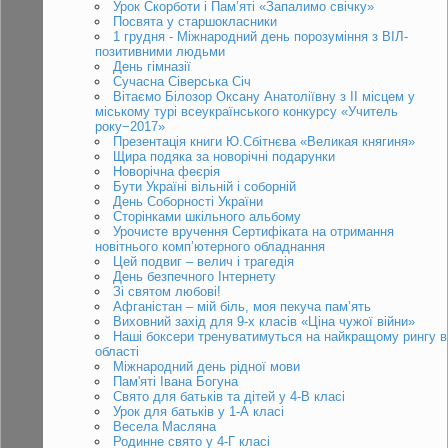
Урок Скорботи і Пам’яті «Запалимо свічку»
Посвята у старшокласники
1 грудня - Міжнародний день порозуміння з ВІЛ-
позитивними людьми
День гімназії
Сучасна Сіверська Січ
Вітаємо Білозор Оксану Анатоліївну з ІІ місцем у
міському турі всеукраїнського конкурсу «Учитель
року−2017»
Презентація книги Ю.Сбітнєва «Великая княгиня»
Щира подяка за новорічні подарунки
Новорічна феєрія
Бути Україні вільній і соборній
День Соборності України
Сторінками шкільного альбому
Урочисте вручення Сертифіката на отримання
новітнього комп’ютерного обладнання
Цей подвиг – велич і трагедія
День безпечного Інтернету
Зі святом любові!
Афганістан – мій біль, моя пекуча пам’ять
Виховний захід для 9-х класів «Ціна чужої війни»
Наші боксери тренуватимуться на найкращому рингу в
області
Міжнародний день рідної мови
Пам'яті Івана Богуна
Свято для батьків та дітей у 4-В класі
Урок для батьків у 1-А класі
Весела Масляна
Родинне свято у 4-Г класі