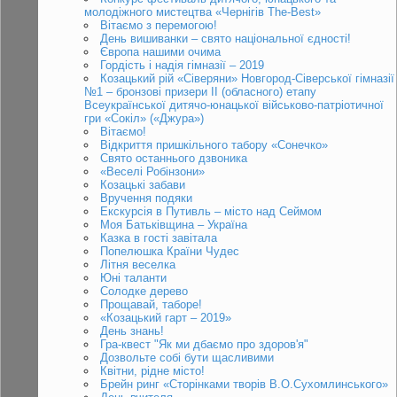
молодіжного мистецтва «Чернігів The-Best»
Вітаємо з перемогою!
День вишиванки – свято національної єдності!
Європа нашими очима
Гордість і надія гімназії – 2019
Козацький рій «Сіверяни» Новгород-Сіверської гімназії
№1 – бронзові призери ІІ (обласного) етапу
Всеукраїнської дитячо-юнацької військово-патріотичної
гри «Сокіл» («Джура»)
Вітаємо!
Відкриття пришкільного табору «Сонечко»
Свято останнього дзвоника
«Веселі Робінзони»
Козацькі забави
Вручення подяки
Екскурсія в Путивль – місто над Сеймом
Моя Батьківщина – Україна
Казка в гості завітала
Попелюшка Країни Чудес
Літня веселка
Юні таланти
Солодке дерево
Прощавай, таборе!
«Козацький гарт – 2019»
День знань!
Гра-квест "Як ми дбаємо про здоров'я"
Дозвольте собі бути щасливими
Квітни, рідне місто!
Брейн ринг «Сторінками творів В.О.Сухомлинського»