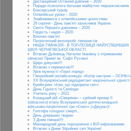
Дистанційний Останній дзвоник – 2020
Поради психолога батькам майбутніх першокласників
Боксерський турнір
Олімпійські уроки – 2020
Знайомимося з олімпійськими цінностями
29 серпня - День пам’яті захисників України.
Свято Першого дзвоника – 2020
Гордість і надія – 2020
Віночки пам’яті
Патріотичний велопробіг гімназистів
НАША ГІМНАЗІЯ - В ТОП-ПОЗИЦІЇ НАЙУСПІШНІШИХ
ШКІЛ ЧЕРНІГІВСЬКОЇ ОБЛАСТІ
Вітаємо Дубовець Наталію Іванівну з отриманням
обласної Премії ім. Софії Русової
Щиро дякуємо!!!
Вітаємо з перемогою!!!
Урок мужності «Герої поряд»
Гімназійний онлайн-конкурс «Колір настрою – ОСІНЬ!»
ХХ Всеукраїнський радіодиктант національної єдності
Брейн-ринг «Ігри, що підкорили світ»
День Гідності та Свободи
Учитель року – 2021
Козацький рій «Сіверяни» – срібний призер ІІ
(обласного) етапу Всеукраїнської дитячо-юнацької
військово-патріотичної гри «Сокіл» («Джура»)!
Голгофа голодної смерті…
День домашніх тварин
З Днем гімназії!!!
Міжнародний день порозуміння з ВІЛ-інфікованими
Вітаємо з Днем Збройних сил України!