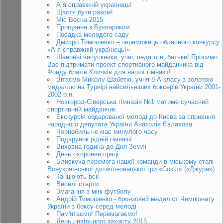
А я справжній українець!
Щастя бути разом!
Міс Весна-2015
Прощання з Буквариком
Посадка молодого саду
Дмитро Тимошенко – переможець обласного конкурсу
«А я справжній українець!»
Шановні випускники, учні, педагоги, батьки! Просимо
Вас підтримати проект спортивного майданчика від
Фонду братів Кличків для нашої гімназії!
Вітаємо Миколу Шабетю, учня 8-А класу з золотою
медаллю на Турнірі найсильніших боксерів України 2001-
2002 р.н.
Новгород-Сіверська гімназія №1 матиме сучасний
спортивний майданчик
Екскурсія обдарованої молоді до Києва за сприяння
народного депутата України Анатолія Євлахова
Чорнобиль не має минулого часу
Подарунок рідній гімназії
Виховна година до Дня Землі
День охоронни праці
Блискуча перемога нашої команди в міському етапі
Всеукраїнської дитячо-юнацької гри «Сокіл» («Джура»)
Танцюють всі!
Веселі старти
Змагання з міні-футболу
Андрій Тимошенко - бронзовий медаліст Чемпіонату
України з боксу серед молоді
Пам'ятаємо! Перемагаємо!
День цивільного захисту 2015