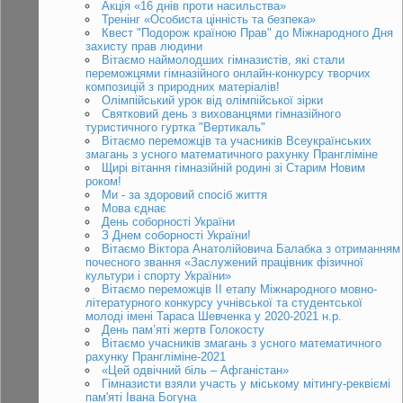
Акція «16 днів проти насильства»
Тренінг «Особиста цінність та безпека»
Квест "Подорож країною Прав" до Міжнародного Дня
захисту прав людини
Вітаємо наймолодших гімназистів, які стали
переможцями гімназійного онлайн-конкурсу творчих
композицій з природних матеріалів!
Олімпійський урок від олімпійської зірки
Святковий день з вихованцями гімназійного
туристичного гуртка "Вертикаль"
Вітаємо переможців та учасників Всеукраїнських
змагань з усного математичного рахунку Прангліміне
Щирі вітання гімназійній родині зі Старим Новим
роком!
Ми - за здоровий спосіб життя
Мова єднає
День соборності України
З Днем соборності України!
Вітаємо Віктора Анатолійовича Балабка з отриманням
почесного звання «Заслужений працівник фізичної
культури і спорту України»
Вітаємо переможців ІІ етапу Міжнародного мовно-
літературного конкурсу учнівської та студентської
молоді імені Тараса Шевченка у 2020-2021 н.р.
День пам’яті жертв Голокосту
Вітаємо учасників змагань з усного математичного
рахунку Прангліміне-2021
«Цей одвічний біль – Афганістан»
Гімназисти взяли участь у міському мітингу-реквіємі
пам'яті Івана Богуна