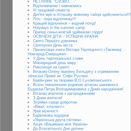
НЕТЛІННЕ "СЛОВО....."
Відпочиваємо і навчаємось
ІІІ трудовий семестр
Дитячі мрії в літньому мовному таборі здійснюються!!!
Літо - пора відпочинку!!!
Кращий відпочинок – водний похід!
Holydays in the summer camp
Прапор синьо-жовтий здіймаємо гордо!
ОСВІЧЕНІ ДІТИ – УСПІШНА КРАЇНА
Свято Першого дзвоника
Святкуємо День міста
Презентація книги Віктора Терлецького «Таємниці
Новгород-Сіверщини»
У День партизанської слави
Міжнародний день миру
Революція на граніті
Вітаємо Олену Іванівну Бельдягу з отриманням
обласної Премії ім. Софії Русової
Брейн-ринг за творами В.О.Сухомлинського
Всією гімназичною родиною вітаємо шановного
Будаєва Петра Володимировича з Днем народження!
Вітаємо вчителів з нагородженням
З Днем вчителя!
Зігріймо серце добротою
«Віват, інтелект!»
Урок мужності
Барвінкова подорож
«Українська друга світова»
Акція «Вишивана моя Україна»
До Всесвітнього Дня дитини