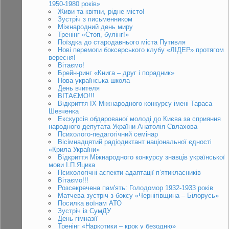
1950-1980 років»
Живи та квітни, рідне місто!
Зустріч з письменником
Міжнародний день миру
Тренінг «Стоп, булінг!»
Поїздка до стародавнього міста Путивля
Нові перемоги боксерського клубу «ЛІДЕР» протягом
вересня!
Вітаємо!
Брейн-ринг «Книга – друг і порадник»
Нова українська школа
День вчителя
ВІТАЄМО!!!
Відкриття IX Міжнародного конкурсу імені Тараса
Шевченка
Екскурсія обдарованої молоді до Києва за сприяння
народного депутата України Анатолія Євлахова
Психолого-педагогічний семінар
Вісімнадцятий радіодиктант національної єдності
«Крила України»
Відкриття Міжнародного конкурсу знавців української
мови І.П.Яцика
Психологічні аспекти адаптації п’ятикласників
Вітаємо!!!
Розсекречена пам'ять: Голодомор 1932-1933 років
Матчева зустріч з боксу «Чернігівщина – Білорусь»
Посилка воїнам АТО
Зустріч із СумДУ
День гімназії
Тренінг «Наркотики – крок у безодню»