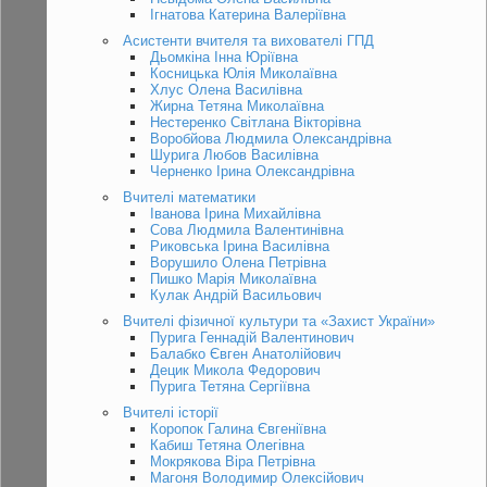
Ігнатова Катерина Валеріївна
Асистенти вчителя та вихователі ГПД
Дьомкіна Інна Юріївна
Косницька Юлія Миколаївна
Хлус Олена Василівна
Жирна Тетяна Миколаївна
Нестеренко Світлана Вікторівна
Воробйова Людмила Олександрівна
Шурига Любов Василівна
Черненко Ірина Олександрівна
Вчителі математики
Іванова Ірина Михайлівна
Сова Людмила Валентинівна
Риковська Ірина Василівна
Ворушило Олена Петрівна
Пишко Марія Миколаївна
Кулак Андрій Васильович
Вчителі фізичної культури та «Захист України»
Пурига Геннадій Валентинович
Балабко Євген Анатолійович
Децик Микола Федорович
Пурига Тетяна Сергіївна
Вчителі історії
Коропок Галина Євгеніївна
Кабиш Тетяна Олегівна
Мокрякова Віра Петрівна
Магоня Володимир Олексійович