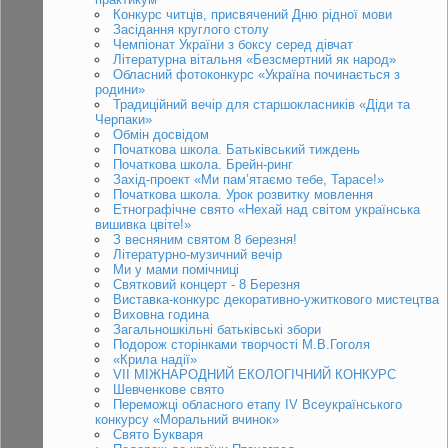
Конкурс читців, присвячений Дню рідної мови
Засідання круглого столу
Чемпіонат України з боксу серед дівчат
Літературна вітальня «Безсмертний як народ»
Обласний фотоконкурс «Україна починається з
родини»
Традиційний вечір для старшокласників «Діди та
Черпаки»
Обмін досвідом
Початкова школа. Батьківський тиждень
Початкова школа. Брейн-ринг
Захід-проект «Ми пам’ятаємо тебе, Тарасе!»
Початкова школа. Урок розвитку мовлення
Етнографічне свято «Нехай над світом українська
вишивка цвіте!»
З весняним святом 8 березня!
Літературно-музичний вечір
Ми у мами помічниці
Святковий концерт - 8 Березня
Виставка-конкурс декоративно-ужиткового мистецтва
Виховна година
Загальношкільні батьківські збори
Подорож сторінками творчості М.В.Гоголя
«Крила надії»
VII МІЖНАРОДНИЙ ЕКОЛОГІЧНИЙ КОНКУРС
Шевченкове свято
Переможці обласного етапу IV Всеукраїнського
конкурсу «Моральний вчинок»
Свято Букваря