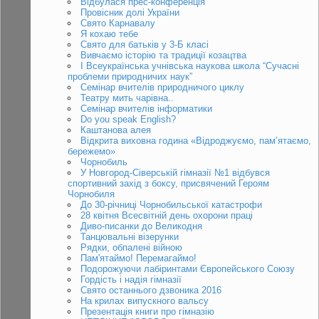
Відбулася прес-конференція
Провісник долі України
Свято Карнавалу
Я кохаю тебе
Свято для батьків у 3-Б класі
Вивчаємо історію та традиції козацтва
І Всеукраїнська учнівська наукова школа “Сучасні
проблеми природничих наук”
Семінар вчителів природничого циклу
Театру мить чарівна..
Семінар вчителів інформатики
Do you speak English?
Каштанова алея
Відкрита виховна година «Відроджуємо, пам’ятаємо,
бережемо»
Чорнобиль
У Новгород-Сіверській гімназії №1 відбувся
спортивний захід з боксу, присвячений Героям
Чорнобиля
До 30-річниці Чорнобильської катастрофи
28 квітня Всесвітній день охорони праці
Диво-писанки до Великодня
Танцювальні візерунки
Рядки, обпалені війною
Пам'ятаймо! Перемагаймо!
Подорожуючи лабіринтами Європейського Союзу
Гордість і надія гімназії
Свято останнього дзвоника 2016
На крилах випускного вальсу
Презентація книги про гімназію