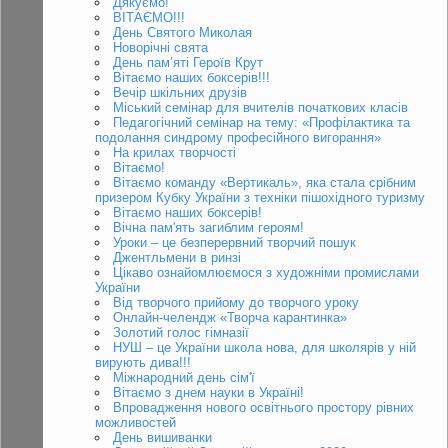
Дякуємо!
ВІТАЄМО!!!
День Святого Миколая
Новорічні свята
День пам’яті Героїв Крут
Вітаємо наших боксерів!!!
Вечір шкільних друзів
Міський семінар для вчителів початкових класів
Педагогічний семінар на тему: «Профілактика та
подолання синдрому професійного вигорання»
На крилах творчості
Вітаємо!
Вітаємо команду «Вертикаль», яка стала срібним
призером Кубку України з техніки пішохідного туризму
Вітаємо наших боксерів!
Вічна пам'ять загиблим героям!
Уроки – це безперервний творчий пошук
Джентльмени в ринзі
Цікаво ознайомлюємося з художніми промислами
України
Від творчого прийому до творчого уроку
Онлайн-челендж «Творча карантинка»
Золотий голос гімназії
НУШ – це України школа нова, для школярів у ній
вирують дива!!!
Міжнародний день сім'ї
Вітаємо з днем науки в Україні!
Впровадження нового освітнього простору рівних
можливостей
День вишиванки