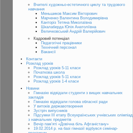
Вчителі художньо-естетичного циклу та трудового
навчання
Меньшиков Максим Вікторович
Марченко Валентина Володимирівна
Канторіз Тетяна Миколаївна
Шкалаберда Юлія Анатоліївна
Величковський Андрій Валерійович
Кадровий потенціал
Педагогічні працівники
Технічний персонал
Вакансії
Контакти
Розклад уроків
Розклад уроків 5-11 класи
Початкова школа
Розклад уроків 5-11 класи
Розклад уроків 1-4 класи
Новини
Гімназію відвідали студенти з вищих навчальних
закладів
Гімназію відвідали голова обласної ради
У витоків державотворення
Зустріч випусників
Підсумки ІІІ етапу Всеукраїнських учнівських олімпіад
з навчальних предметів
Вечір пам’яті «Довічна біль Афганістану»
19.02.2014 р. на базі гімназії відбувся семінар-
практикум