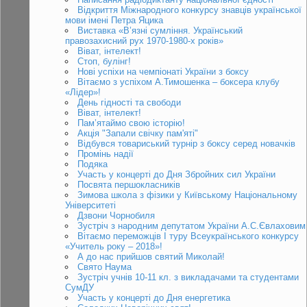
Відкриття Міжнародного конкурсу знавців української
мови імені Петра Яцика
Виставка «В’язні сумління. Український
правозахисний рух 1970-1980-х років»
Віват, інтелект!
Стоп, булінг!
Нові успіхи на чемпіонаті України з боксу
Вітаємо з успіхом А.Тимошенка – боксера клубу
«Лідер»!
День гідності та свободи
Віват, інтелект!
Пам’ятаймо свою історію!
Акція "Запали свічку пам'яті"
Відбувся товариський турнір з боксу серед новачків
Промінь надії
Подяка
Участь у концерті до Дня Збройних сил України
Посвята першокласників
Зимова школа з фізики у Київському Національному
Університеті
Дзвони Чорнобиля
Зустріч з народним депутатом України А.С.Євлаховим
Вітаємо переможців І туру Всеукраїнського конкурсу
«Учитель року – 2018»!
А до нас прийшов святий Миколай!
Свято Наума
Зустріч учнів 10-11 кл. з викладачами та студентами
СумДУ
Участь у концерті до Дня енергетика