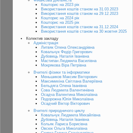
Фінансова діяльність
Кошторис на 2023 рік
Використання коштів станом на 31.03.2023
Використання коштів станом на 29.12.2023
Кошторис на 2024 рік
Кошторис на 2025 рік
Використання коштів станом на 31.12.2024
Використання коштів станом на 30 жовтня 2025
Колектив закладу
Адміністрація
Литвяк Олена Олександрівна
Ковальчук Федір Григорович
Дубовець Наталія Іванівна
Мастипан Людмила Василівна
Мокрякова Віра Петрівна
Вчителі фізики та інформатики
Меньшиков Максим Вікторович
Максимихіна Світлана Валеріївна
Бельдяга Олена Іванівна
Сова Людмила Валентинівна
Осадча Валентина Миколаївна
Подорожна Юлія Миколаївна
Осадчий Віктор Вікторович
Вчителі природничого циклу
Ковальчук Людмила Михайлівна
Дубовець Наталія Іванівна
Кольяк Лариса Борисівна
Овсюк Ольга Миколаївна
Скивка Галина Станіславівна