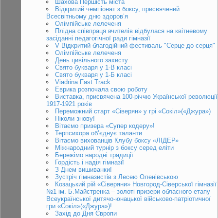
Шахова Першість міста
Відкритий чемпіонат з боксу, присвячений
Всесвітньому дню здоров’я
Олімпійське лелеченя
Плідна співпраця вчителів відбулася на квітневому
засіданні педагогічної ради гімназії
V Відкритий благодійний фестиваль "Серце до серця"
Олімпійське лелеченя
День цивільного захисту
Свято букваря у 1-В класі
Свято букваря у 1-Б класі
Viadrina Fast Track
Еврика розпочала свою роботу
Виставка, присвячена 100-річчю Української революції
1917-1921 років
Переможний старт «Сіверян» у грі «Сокіл»(«Джура»)
Ніколи знову!
Вітаємо призера «Супер кодеру»!
Терпсихора об’єднує таланти
Вітаємо вихованців Клубу боксу «ЛІДЕР»
Міжнародний турнір з боксу серед еліти
Бережімо народні традиції
Гордість і надія гімназії
З Днем вишиванки!
Зустріч гімназистів з Лесею Оленівською
Козацький рій «Сіверяни» Новгород-Сіверської гімназії
№1 ім. Б.Майстренка – золоті призери обласного етапу
Всеукраїнської дитячо-юнацької військово-патріотичної
гри «Сокіл»(«Джура»)!
Захід до Дня Європи