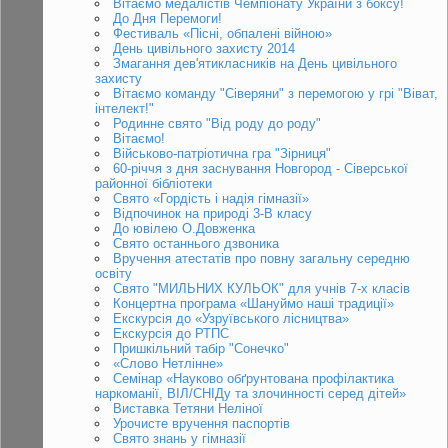
Вітаємо медалістів Чемпіонату України з боксу!
До Дня Перемоги!
Фестиваль «Пісні, обпалені війною»
День цивільного захисту 2014
Змагання дев'ятикласників на День цивільного
захисту
Вітаємо команду "Сіверяни" з перемогою у грі "Віват,
інтелект!"
Родинне свято "Від роду до роду"
Вітаємо!
Військово-патріотична гра "Зірниця"
60-річчя з дня заснування Новгород - Сіверської
районної бібліотеки
Свято «Гордість і надія гімназії»
Відпочинок на природі 3-В класу
До ювілею О.Довженка
Свято останнього дзвоника
Вручення атестатів про повну загальну середню
освіту
Свято "МИЛЬНИХ КУЛЬОК" для учнів 7-х класів
Концертна програма «Шануймо наші традиції»
Екскурсія до «Узруївського лісництва»
Екскурсія до РТПС
Пришкільний табір "Сонечко"
«Слово Нетлінне»
Семінар «Науково обґрунтована профілактика
наркоманії, ВІЛ/СНІДу та злочинності серед дітей»
Виставка Тетяни Неліної
Урочисте вручення паспортів
Свято знань у гімназії