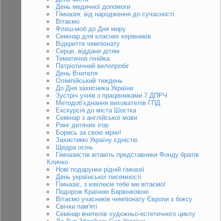
День медичної допомоги
Гімназія: від народження до сучасності
Вітаємо
Флеш-моб до Дня миру
Семінар для класних керівників
Відкриття чемпіонату
Серце, віддане дітям
Тематична лінійка
Патріотичний велопробіг
День Вчителя
Олімпійський тиждень
До Дня захисника України
Зустріч учнів з працівниками 7 ДПРЧ
Методобʼєднання вихователів ГПД
Екскурсія до міста Шостка
Семінар з англійської мови
Ринг дитячих ігор
Борись за свою мрію!
Захистимо Україну єдністю
Щедра осінь
Гімназистів вітають представники Фонду братів
Кличко
Нові подарунки рідній гімназії
День української писемності
Гімназіє, з ювілеєм тебе ми вітаємо!
Подорож Країною Барвінковою
Вітаємо учасників чемпіонату Європи з боксу
Свічки пам'яті
Семінар вчителів художньо-естетичного циклу