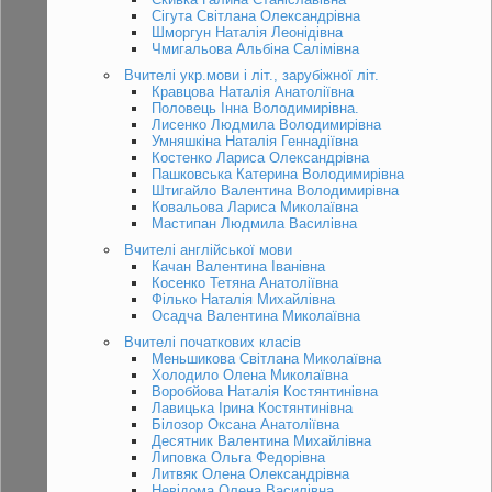
Сігута Світлана Олександрівна
Шморгун Наталія Леонідівна
Чмигальова Альбіна Салімівна
Вчителі укр.мови і літ., зарубіжної літ.
Кравцова Наталія Анатоліївна
Половець Інна Володимирівна.
Лисенко Людмила Володимирівна
Умняшкіна Наталія Геннадіївна
Костенко Лариса Олександрівна
Пашковська Катерина Володимирівна
Штигайло Валентина Володимирівна
Ковальова Лариса Миколаївна
Мастипан Людмила Василівна
Вчителі англійської мови
Качан Валентина Іванівна
Косенко Тетяна Анатоліївна
Філько Наталія Михайлівна
Осадча Валентина Миколаївна
Вчителі початкових класів
Меньшикова Світлана Миколаївна
Холодило Олена Миколаївна
Воробйова Наталія Костянтинівна
Лавицька Ірина Костянтинівна
Білозор Оксана Анатоліївна
Десятник Валентина Михайлівна
Липовка Ольга Федорівна
Литвяк Олена Олександрівна
Невідома Олена Василівна