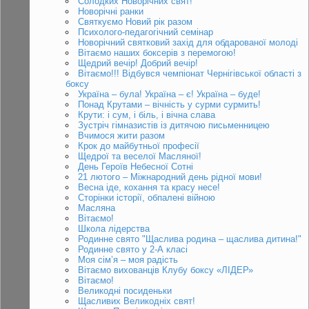
Солодких Новорічних свят!
Новорічні ранки
Святкуємо Новий рік разом
Психолого-педагогічний семінар
Новорічний святковий захід для обдарованої молоді
Вітаємо наших боксерів з перемогою!
Щедрий вечір! Добрий вечір!
Вітаємо!!! Відбувся чемпіонат Чернігівської області з
боксу
Україна – була! Україна – є! Україна – буде!
Понад Крутами – вічність у сурми сурмить!
Крути: і сум, і біль, і вічна слава
Зустріч гімназистів із дитячою письменницею
Вчимося жити разом
Крок до майбутньої професії
Щедрої та веселої Масляної!
День Героїв Небесної Сотні
21 лютого – Міжнародний день рідної мови!
Весна іде, кохання та красу несе!
Сторінки історії, обпалені війною
Масляна
Вітаємо!
Школа лідерства
Родинне свято "Щаслива родина – щаслива дитина!"
Родинне свято у 2-А класі
Моя сім’я – моя радість
Вітаємо вихованців Клубу боксу «ЛІДЕР»
Вітаємо!
Великодні посиденьки
Щасливих Великодніх свят!