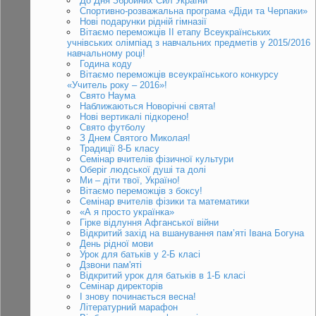
До Дня Збройних Сил України
Спортивно-розважальна програма «Діди та Черпаки»
Нові подарунки рідній гімназії
Вітаємо переможців ІІ етапу Всеукраїнських
учнівських олімпіад з навчальних предметів у 2015/2016
навчальному році!
Година коду
Вітаємо переможців всеукраїнського конкурсу
«Учитель року – 2016»!
Свято Наума
Наближаються Новорічні свята!
Нові вертикалі підкорено!
Свято футболу
З Днем Святого Миколая!
Традиції 8-Б класу
Семінар вчителів фізичної культури
Оберіг людської душі та долі
Ми – діти твої, Україно!
Вітаємо переможців з боксу!
Семінар вчителів фізики та математики
«А я просто українка»
Гірке відлуння Афганської війни
Відкритий захід на вшанування пам’яті Івана Богуна
День рідної мови
Урок для батьків у 2-Б класі
Дзвони пам'яті
Відкритий урок для батьків в 1-Б класі
Семінар директорів
І знову починається весна!
Літературний марафон