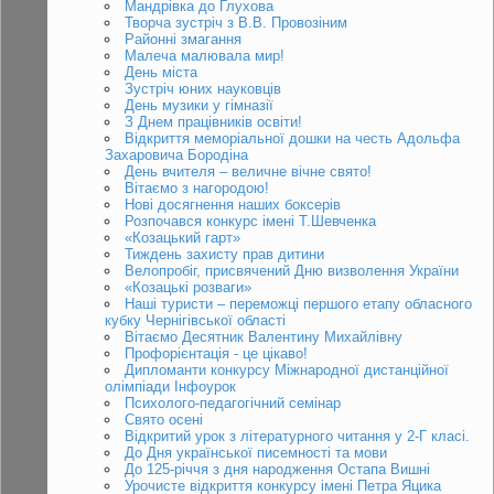
Мандрівка до Глухова
Творча зустріч з В.В. Провозіним
Районні змагання
Малеча малювала мир!
День міста
Зустріч юних науковців
День музики у гімназії
З Днем працівників освіти!
Відкриття меморіальної дошки на честь Адольфа
Захаровича Бородіна
День вчителя – величне вічне свято!
Вітаємо з нагородою!
Нові досягнення наших боксерів
Розпочався конкурс імені Т.Шевченка
«Козацький гарт»
Тиждень захисту прав дитини
Велопробіг, присвячений Дню визволення України
«Козацькі розваги»
Наші туристи – переможці першого етапу обласного
кубку Чернігівської області
Вітаємо Десятник Валентину Михайлівну
Профорієнтація - це цікаво!
Дипломанти конкурсу Міжнародної дистанційної
олімпіади Інфоурок
Психолого-педагогічний семінар
Свято осені
Відкритий урок з літературного читання у 2-Г класі.
До Дня української писемності та мови
До 125-річчя з дня народження Остапа Вишні
Урочисте відкриття конкурсу імені Петра Яцика