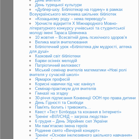
День вчителя
День турецької культури
«Дублер-шоу. Бібліотекар на годину» в рамках
Всеукраїнського місячника шкільних бібліотек
«Козацькому роду – нема переводу!»
Урочисте відкриття Х Міжнародного Мовно-
літературного конкурсу учнівської та студентської
молоді імені Тараса Шевченка
10 жовтня – Всесвітній день психічного здоров’я
Велика магія вчителювання
Бібліотечний урок «Бібліотека дім мудрості, аптека
для душі»
Казковий світ бібліотеки
Барви осінніх мелодій
Патріотичний велоквест
Міський семінар вчителів математики «Нові ролі
вчителя у сучасній школі»
Ярмарок професій
Корисні навички під час канікул
Семінар-практикум для вчителів
Гімназії на згадку
30-річчя підписання Конвенції ООН про права дитини
День Гідності та Свободи
Пам'ять болить і тривожить…
Квест «Тест Білборда та кохання в Інтернеті»
Тренінг «ВІЛ/СНІД – загроза людства»
6 грудня – День Збройних сил України
Ми пам’ятаємо імена героїв
Родинне свято «Вечірній концерт»
Тренінг «Основи інклюзивного шкільного навчання»