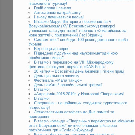
пішохідного туризму!
Геній слова і пензля
Автостопом на край світу
І знову починається весна!
Вітаємо Марус Вікторію з перемогою на V
Всеукраїнському (XV Всекримському) конкурсі
учнівської та студентської творчості «Змагаймось за
нове життя!», присвячений Лесі Українці
Символ твоєї свободи. 100 років державного герба
України
Від серця до серця
Підведено підсумки над науково-методичною
проблемою гімназії
Вітаємо з перемогою на VІІІ Міжнародному
фестивалі-конкурсі творчості «DAS-Fest»
28 квітня – Всесвітній день безпеки і гігієни праці
День цивільного захисту
Фестиваль «Магія танцю»
День пам'яті Чорнобильської трагедії
Вітаємо!
«Адреналін 2018-2019» у Новгороді-Сіверському!
Вітаємо!
Сіверщина – на найвищих сходинках туристичного
п’єдесталу!
Легкоатлетична естафета до Дня пам'яті та
примирення
Вітаємо команду «Сіверяни» з перемогою на міському
етапі Всеукраїнської дитячо-юнацької військово-
патріотичної гри «Сокіл»(«Джура»)!
Конкурс-фестиваль дитячого, юнацького та