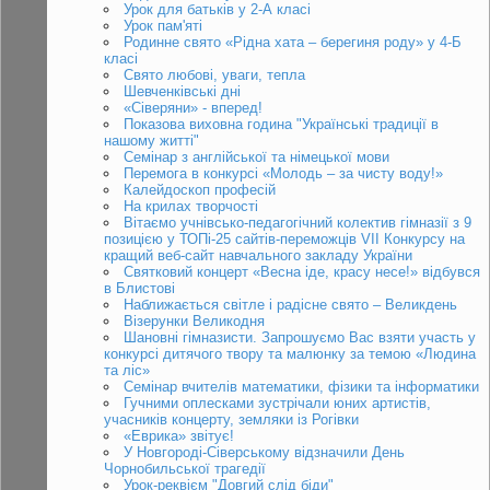
Урок для батьків у 2-А класі
Урок пам'яті
Родинне свято «Рідна хата – берегиня роду» у 4-Б
класі
Свято любові, уваги, тепла
Шевченківські дні
«Сіверяни» - вперед!
Показова виховна година "Українські традиції в
нашому житті"
Семінар з англійської та німецької мови
Перемога в конкурсі «Молодь – за чисту воду!»
Калейдоскоп професій
На крилах творчості
Вітаємо учнівсько-педагогічний колектив гімназії з 9
позицією у ТОПі-25 сайтів-переможців VII Конкурсу на
кращий веб-сайт навчального закладу України
Святковий концерт «Весна іде, красу несе!» відбувся
в Блистові
Наближається світле і радісне свято – Великдень
Візерунки Великодня
Шановні гімназисти. Запрошуємо Вас взяти участь у
конкурсі дитячого твору та малюнку за темою «Людина
та ліс»
Семінар вчителів математики, фізики та інформатики
Гучними оплесками зустрічали юних артистів,
учасників концерту, земляки із Рогівки
«Еврика» звітує!
У Новгороді-Сіверському відзначили День
Чорнобильської трагедії
Урок-реквієм "Довгий слід біди"