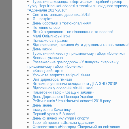
Туристична команда «Вертикаль» – срібний призер
Кубку Чернігівської області з техніки пішохідного туризму
"Адреналін 2017-2018"
Свято останнього дзвоника 2018
Я – патріот
День боротьби з тютюнопалінням
Нетлінне слово
Літній відпочинок – це пізнавально та весело!
Малі Олімпійські ігри
Пізнаємо світ разом
Відпочиваючи, вчимося бути дружними та ввічливими!
День казки
Туристичний квест у пришкільному таборі «Сонечко»
Весела гуморина
Розважальна гра-подорож «У пошуках скарбів» у
пришкільному таборі «Сонечко»
«Козацький гарт»
Урочисте закриття табірної зімни
Звіт директора гімназії
Вітаємо з успішним складанням ДПА-ЗНО 2018!
Відпочинок у обласній літній школі
Наметовий табір «Козацькі забави»
День Державного Прапора України
Рейтинг шкіл Чернігівської області 2018 року
День знань
Екскурсія в Качанівку
Перший урок у 5-А класі
День фізичної культури і спорту
Творчий проект «Шкільна їдальня»
Фотовиставка «Новгород-Сіверський на світлинах