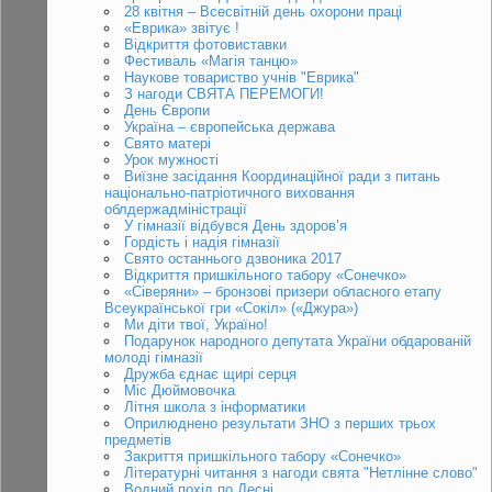
28 квітня – Всесвітній день охорони праці
«Еврика» звітує !
Відкриття фотовиставки
Фестиваль «Магія танцю»
Наукове товариство учнів "Еврика"
З нагоди СВЯТА ПЕРЕМОГИ!
День Європи
Україна – європейська держава
Свято матері
Урок мужності
Виїзне засідання Координаційної ради з питань
національно-патріотичного виховання
облдержадміністрації
У гімназії відбувся День здоров’я
Гордість і надія гімназії
Свято останнього дзвоника 2017
Відкриття пришкільного табору «Сонечко»
«Cіверяни» – бронзові призери обласного етапу
Всеукраїнської гри «Сокіл» («Джура»)
Ми діти твої, Україно!
Подарунок народного депутата України обдарованій
молоді гімназії
Дружба єднає щирі серця
Міс Дюймовочка
Літня школа з інформатики
Оприлюднено результати ЗНО з перших трьох
предметів
Закриття пришкільного табору «Сонечко»
Літературні читання з нагоди свята "Нетлінне слово"
Водний похід по Десні