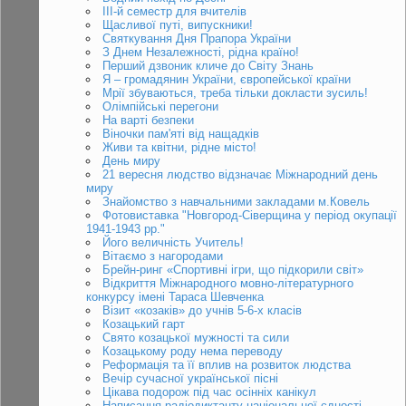
ІІІ-й семестр для вчителів
Щасливої путі, випускники!
Святкування Дня Прапора України
З Днем Незалежності, рідна країно!
Перший дзвоник кличе до Світу Знань
Я – громадянин України, європейської країни
Мрії збуваються, треба тільки докласти зусиль!
Олімпійські перегони
На варті безпеки
Віночки пам'яті від нащадків
Живи та квітни, рідне місто!
День миру
21 вересня людство відзначає Міжнародний день
миру
Знайомство з навчальними закладами м.Ковель
Фотовиставка "Новгород-Сіверщина у період окупації
1941-1943 рр."
Його величність Учитель!
Вітаємо з нагородами
Брейн-ринг «Спортивні ігри, що підкорили світ»
Відкриття Міжнародного мовно-літературного
конкурсу імені Тараса Шевченка
Візит «козаків» до учнів 5-6-x класів
Козацький гарт
Свято козацької мужності та сили
Козацькому роду нема переводу
Реформація та її вплив на розвиток людства
Вечір сучасної української пісні
Цікава подорож під час осінніх канікул
Написання радіодиктанту національної єдності