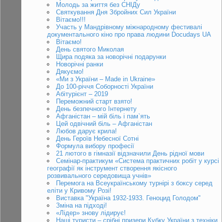
Молодь за життя без СНІДу
Святкування Дня Збройних Сил України
Вітаємо!!!
Участь у Мандрівному міжнародному фестивалі
документального кіно про права людини Docudays UA
Вітаємо!
День святого Миколая
Щира подяка за новорічні подарунки
Новорічні ранки
Дякуємо!
«Ми з України – Made in Ukraine»
До 100-річчя Соборності України
Абітурієнт – 2019
Переможний старт взято!
День безпечного Інтернету
Афганістан – мій біль і пам`ять
Цей одвічний біль – Афганістан
Любов дарує крила!
День Героїв Небесної Сотні
Формула вибору професії
21 лютого в гімназії відзначили День рідної мови
Семінар-практикум «Система практичних робіт у курсі
географії як інструмент створення якісного
розвивального середовища учнів»
Перемога на Всеукраїнському турнірі з боксу серед
еліти у Кривому Розі!
Виставка "Україна 1932-1933. Геноцид Голодом"
Зміна на підході!
«Лідер» знову лідирує!
Наші туристи – срібні призери Кубку України з техніки