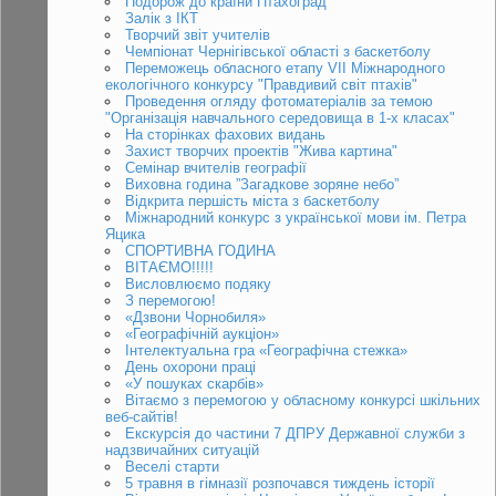
Подорож до країни Птахоград
Залік з ІКТ
Творчий звіт учителів
Чемпіонат Чернігівської області з баскетболу
Переможець обласного етапу VII Міжнародного
екологічного конкурсу "Правдивий світ птахів"
Проведення огляду фотоматеріалів за темою
"Організація навчального середовища в 1-х класах"
На сторінках фахових видань
Захист творчих проектів "Жива картина"
Семінар вчителів географії
Виховна година ”Загадкове зоряне небо”
Відкрита першість міста з баскетболу
Міжнародний конкурс з української мови ім. Петра
Яцика
СПОРТИВНА ГОДИНА
ВІТАЄМО!!!!!
Висловлюємо подяку
З перемогою!
«Дзвони Чорнобиля»
«Географічній аукціон»
Інтелектуальна гра «Географічна стежка»
День охорони праці
«У пошуках скарбів»
Вітаємо з перемогою у обласному конкурсі шкільних
веб-сайтів!
Екскурсія до частини 7 ДПРУ Державної служби з
надзвичайних ситуацій
Веселі старти
5 травня в гімназії розпочався тиждень історії