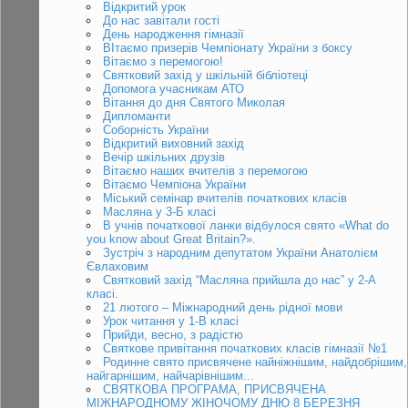
Відкритий урок
До нас завітали гості
День народження гімназії
ВІтаємо призерів Чемпіонату України з боксу
Вітаємо з перемогою!
Святковий захід у шкільній бібліотеці
Допомога учасникам АТО
Вітання до дня Святого Миколая
Дипломанти
Соборність України
Відкритий виховний захід
Вечір шкільних друзів
Вітаємо наших вчителів з перемогою
Вітаємо Чемпіона України
Міський семінар вчителів початкових класів
Масляна у 3-Б класі
В учнів початкової ланки відбулося свято «What do
you know about Great Britain?».
Зустріч з народним депутатом України Анатолієм
Євлаховим
Святковий захід “Масляна прийшла до нас” у 2-А
класі.
21 лютого – Міжнародний день рідної мови
Урок читання у 1-В класі
Прийди, весно, з радістю
Святкове привітання початкових класів гімназії №1
Родинне свято присвячене найніжнішим, найдобрішим,
найгарнішим, найчарівнішим...
СВЯТКОВА ПРОГРАМА, ПРИСВЯЧЕНА
МІЖНАРОДНОМУ ЖІНОЧОМУ ДНЮ 8 БЕРЕЗНЯ